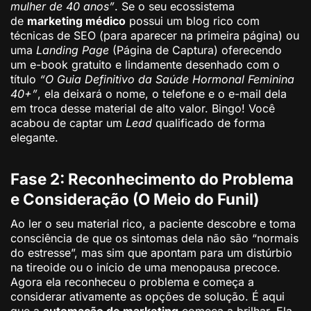
mulher de 40 anos”
. Se o seu ecossistema
de
marketing médico
possui um blog rico com
técnicas de SEO (para aparecer na primeira página) ou
uma
Landing Page
(Página de Captura) oferecendo
um e-book gratuito e lindamente desenhado com o
título
“O Guia Definitivo da Saúde Hormonal Feminina
40+”
, ela deixará o nome, o telefone e o e-mail dela
em troca desse material de alto valor. Bingo! Você
acabou de captar um
Lead
qualificado de forma
elegante.
Fase 2: Reconhecimento do Problema
e Consideração (O Meio do Funil)
Ao ler o seu material rico, a paciente descobre e toma
consciência de que os sintomas dela não são “normais
do estresse”, mas sim que apontam para um distúrbio
na tireoide ou o início de uma menopausa precoce.
Agora ela reconheceu o problema e começa a
considerar ativamente as opções de solução. É aqui
que a
automação de marketing
começa a brilhar. Ela