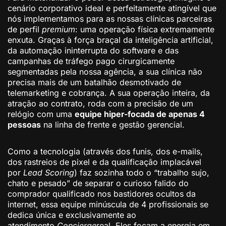
cenário corporativo ideal e perfeitamente atingível que
nós implementamos para as nossas clínicas parceiras
de perfil
premium
: uma operação física extremamente
enxuta. Graças à força braçal da inteligência artificial,
da automação ininterrupta do software e das
campanhas de tráfego pago cirurgicamente
segmentadas pela nossa agência, a sua clínica não
precisa mais de um batalhão desmotivado de
telemarketing e cobrança. A sua operação inteira, da
atração ao contrato, roda com a precisão de um
relógio com uma
equipe hiper-focada de apenas 4
pessoas
na linha de frente e gestão gerencial.
Como a tecnologia (através dos funis, dos e-mails,
dos rastreios de pixel e da qualificação implacável
por
Lead Scoring
) faz sozinha todo o “trabalho sujo,
chato e pesado” de separar o curioso falido do
comprador qualificado nos bastidores ocultos da
internet, essa equipe minúscula de 4 profissionais se
dedica única e exclusivamente ao
atendimento
Concierge
real. Eles focam a energia em