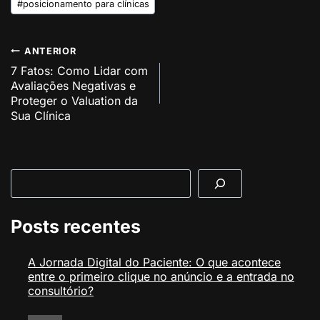
#
posicionamento para clínicas
Navegação
ANTERIOR
7 Fatos: Como Lidar com
de
Avaliações Negativas e
Post
Proteger o Valuation da
Sua Clínica
Pesquisar
Posts recentes
A Jornada Digital do Paciente: O que acontece
entre o primeiro clique no anúncio e a entrada no
consultório?