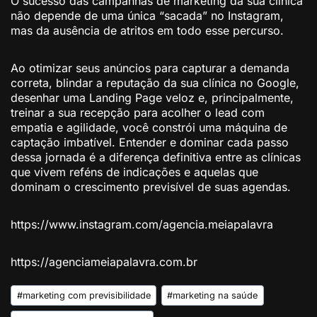
O sucesso das campanhas de marketing da sua clínica
não depende de uma única “sacada” no Instagram,
mas da ausência de atritos em todo esse percurso.
Ao otimizar seus anúncios para capturar a demanda
correta, blindar a reputação da sua clínica no Google,
desenhar uma Landing Page veloz e, principalmente,
treinar a sua recepção para acolher o lead com
empatia e agilidade, você constrói uma máquina de
captação imbatível. Entender e dominar cada passo
dessa jornada é a diferença definitiva entre as clínicas
que vivem reféns de indicações e aquelas que
dominam o crescimento previsível de suas agendas.
https://www.instagram.com/agencia.meiapalavra
https://agenciameiapalavra.com.br
Tags
#
marketing com previsibilidade
#
marketing na saúde
do
Post: