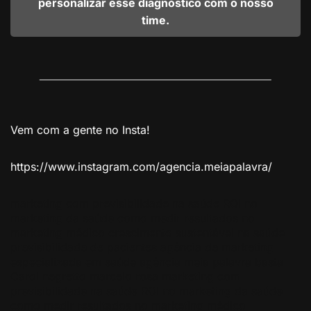
personalizar esse diagnóstico com o nosso
time.
Vem com a gente no Insta!
https://www.instagram.com/agencia.meiapalavra/
marketing com previsibilidade na saúde ROI no
marketing da saúde como medir resultados no
marketing médico crescimento sustentável na saúde
previsibilidade de pacientes agência de marketing
especializada em saúde agência meia palavra basta
Carol negretto marcelo rosa marketing com
previsibilidade na saúde ROI no marketing da saúde
como medir resultados no marketing médico