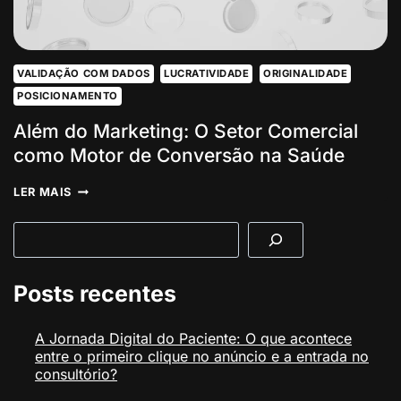
VALIDAÇÃO COM DADOS
LUCRATIVIDADE
ORIGINALIDADE
POSICIONAMENTO
Além do Marketing: O Setor Comercial
como Motor de Conversão na Saúde
ALÉM
LER MAIS
DO
MARKETING:
Pesquisar
O
SETOR
COMERCIAL
COMO
Posts recentes
MOTOR
DE
CONVERSÃO
A Jornada Digital do Paciente: O que acontece
NA
entre o primeiro clique no anúncio e a entrada no
SAÚDE
consultório?