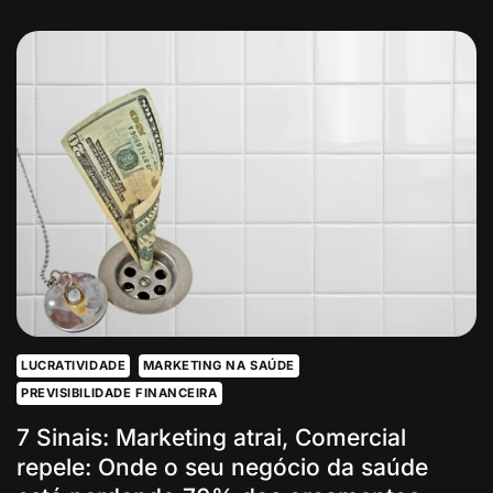
DO
ABISMO
ENTRE
O
“OI,
VALOR?”
E
O
AGENDAMENTO:
POR
QUE
O
SEU
WHATSAPP
É
UM
RALO
DE
DINHEIRO
LUCRATIVIDADE
MARKETING NA SAÚDE
PREVISIBILIDADE FINANCEIRA
7 Sinais: Marketing atrai, Comercial
repele: Onde o seu negócio da saúde