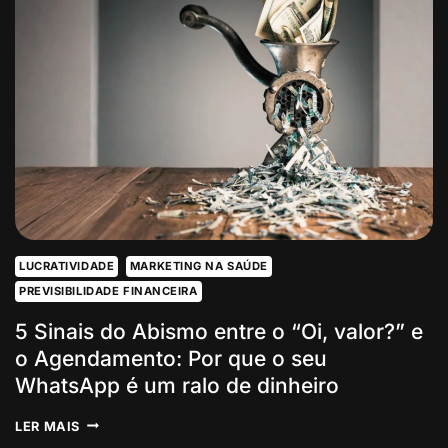
O
FIM
DA
“PANFLETAGEM
DIGITAL”
E
O
INÍCIO
DA
AUTORIDADE
LUCRATIVIDADE
MARKETING NA SAÚDE
PREVISIBILIDADE FINANCEIRA
5 Sinais do Abismo entre o “Oi, valor?” e
o Agendamento: Por que o seu
WhatsApp é um ralo de dinheiro
5
LER MAIS
SINAIS