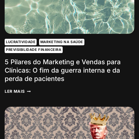
LUCRATIVIDADE
MARKETING NA SAÚDE
PREVISIBILIDADE FINANCEIRA
5 Pilares do Marketing e Vendas para
Clínicas: O fim da guerra interna e da
perda de pacientes
5
LER MAIS
PILARES
DO
MARKETING
E
VENDAS
PARA
CLÍNICAS:
O
FIM