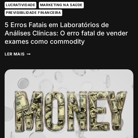
LUCRATIVIDADE
MARKETING NA SAÚDE
PREVISIBILIDADE FINANCEIRA
5 Erros Fatais em Laboratórios de
Análises Clínicas: O erro fatal de vender
exames como commodity
5
LER MAIS
ERROS
FATAIS
EM
LABORATÓRIOS
DE
ANÁLISES
CLÍNICAS:
O
ERRO
FATAL
DE
VENDER
EXAMES
COMO
COMMODITY