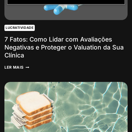
LUCRATIVIDADE
7 Fatos: Como Lidar com Avaliações
Negativas e Proteger o Valuation da Sua
Clínica
7
LER MAIS
FATOS:
COMO
LIDAR
COM
AVALIAÇÕES
NEGATIVAS
E
PROTEGER
O
VALUATION
DA
SUA
CLÍNICA