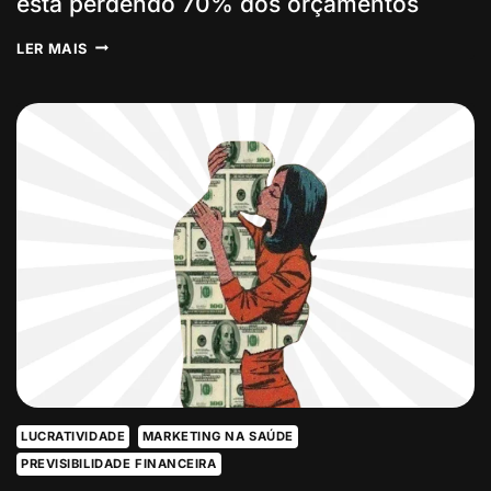
está perdendo 70% dos orçamentos
7
LER MAIS
SINAIS:
MARKETING
ATRAI,
COMERCIAL
REPELE:
ONDE
O
SEU
NEGÓCIO
DA
SAÚDE
ESTÁ
PERDENDO
70%
DOS
ORÇAMENTOS
LUCRATIVIDADE
MARKETING NA SAÚDE
PREVISIBILIDADE FINANCEIRA