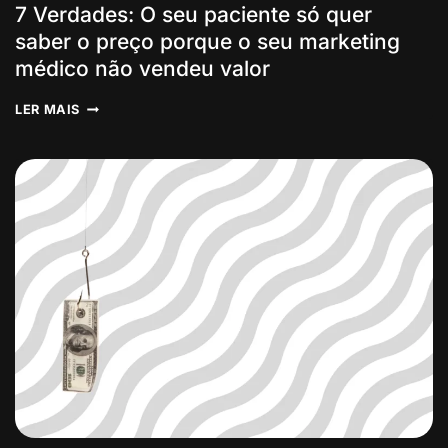
7 Verdades: O seu paciente só quer
saber o preço porque o seu marketing
médico não vendeu valor
7
LER MAIS
VERDADES:
O
SEU
PACIENTE
SÓ
QUER
SABER
O
PREÇO
PORQUE
O
SEU
MARKETING
MÉDICO
NÃO
VENDEU
VALOR