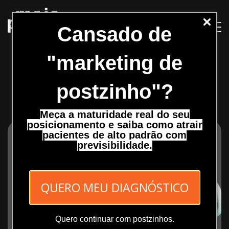
Pular
para
o
Cansado de
Conteúdo
"marketing de
Lucratividade
postzinho"?
Meça a maturidade real do seu
posicionamento e saiba como atrair
pacientes de alto padrão com
previsibilidade.
QUERO MEU DIAGNÓSTICO
Quero continuar com postzinhos.