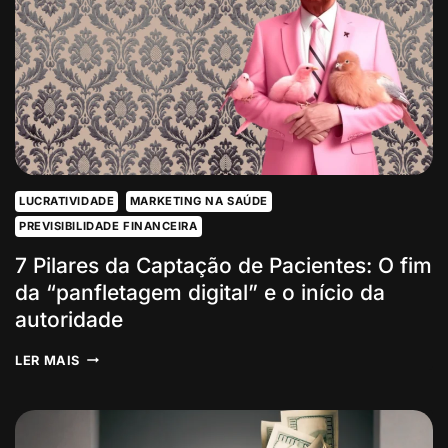
DA
GUERRA
INTERNA
E
DA
PERDA
DE
PACIENTES
LUCRATIVIDADE
MARKETING NA SAÚDE
PREVISIBILIDADE FINANCEIRA
7 Pilares da Captação de Pacientes: O fim
da “panfletagem digital” e o início da
autoridade
7
LER MAIS
PILARES
DA
CAPTAÇÃO
DE
PACIENTES: