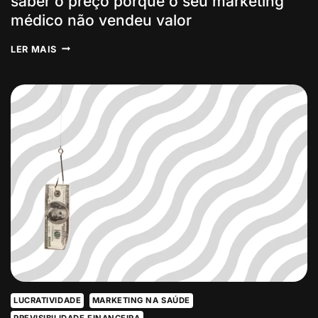
saber o preço porque o seu marketing
médico não vendeu valor
7
LER MAIS
VERDADES:
O
SEU
PACIENTE
SÓ
QUER
SABER
O
PREÇO
PORQUE
O
SEU
MARKETING
MÉDICO
NÃO
VENDEU
VALOR
LUCRATIVIDADE
MARKETING NA SAÚDE