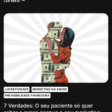
LER MAIS
SINAIS:
MARKETING
ATRAI,
COMERCIAL
REPELE:
ONDE
O
SEU
NEGÓCIO
DA
SAÚDE
ESTÁ
PERDENDO
70%
DOS
ORÇAMENTOS
LUCRATIVIDADE
MARKETING NA SAÚDE
PREVISIBILIDADE FINANCEIRA
7 Verdades: O seu paciente só quer