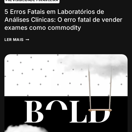
PREVISIBILIDADE FINANCEIRA
5 Erros Fatais em Laboratórios de
Análises Clínicas: O erro fatal de vender
exames como commodity
5
LER MAIS
ERROS
FATAIS
EM
LABORATÓRIOS
DE
ANÁLISES
CLÍNICAS:
O
ERRO
FATAL
DE
VENDER
EXAMES
COMO
COMMODITY