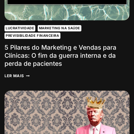
LUCRATIVIDADE
MARKETING NA SAÚDE
PREVISIBILIDADE FINANCEIRA
5 Pilares do Marketing e Vendas para
Clínicas: O fim da guerra interna e da
perda de pacientes
5
LER MAIS
PILARES
DO
MARKETING
E
VENDAS
PARA
CLÍNICAS:
O
FIM
DA
GUERRA