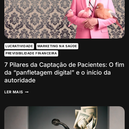
INTERNA
E
DA
PERDA
DE
PACIENTES
LUCRATIVIDADE
MARKETING NA SAÚDE
PREVISIBILIDADE FINANCEIRA
7 Pilares da Captação de Pacientes: O fim
da “panfletagem digital” e o início da
autoridade
7
LER MAIS
PILARES
DA
CAPTAÇÃO
DE
PACIENTES:
O
FIM