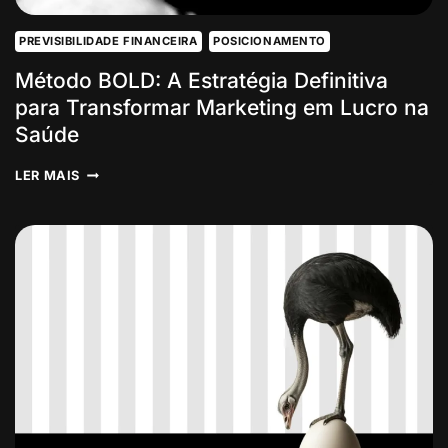
PREVISIBILIDADE FINANCEIRA
POSICIONAMENTO
Método BOLD: A Estratégia Definitiva
para Transformar Marketing em Lucro na
Saúde
MÉTODO
LER MAIS
BOLD:
A
ESTRATÉGIA
DEFINITIVA
PARA
TRANSFORMAR
MARKETING
EM
LUCRO
NA
SAÚDE