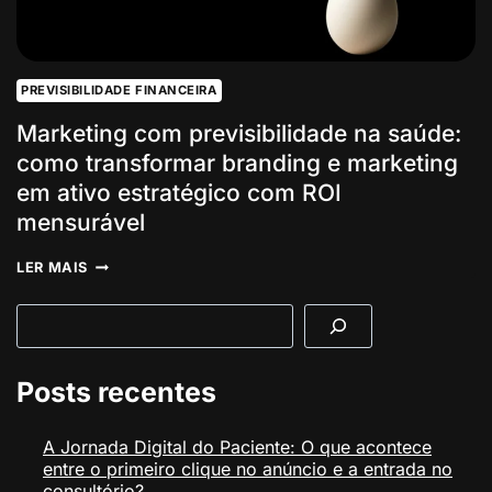
PREVISIBILIDADE FINANCEIRA
Marketing com previsibilidade na saúde:
como transformar branding e marketing
em ativo estratégico com ROI
mensurável
MARKETING
LER MAIS
COM
PREVISIBILIDADE
Pesquisar
NA
SAÚDE:
COMO
TRANSFORMAR
Posts recentes
BRANDING
E
MARKETING
A Jornada Digital do Paciente: O que acontece
EM
entre o primeiro clique no anúncio e a entrada no
ATIVO
ESTRATÉGICO
consultório?