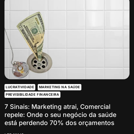
ENTRE
O
“OI,
VALOR?”
E
O
AGENDAMENTO:
POR
QUE
O
SEU
WHATSAPP
É
UM
RALO
DE
DINHEIRO
LUCRATIVIDADE
MARKETING NA SAÚDE
PREVISIBILIDADE FINANCEIRA
7 Sinais: Marketing atrai, Comercial
repele: Onde o seu negócio da saúde
está perdendo 70% dos orçamentos
7