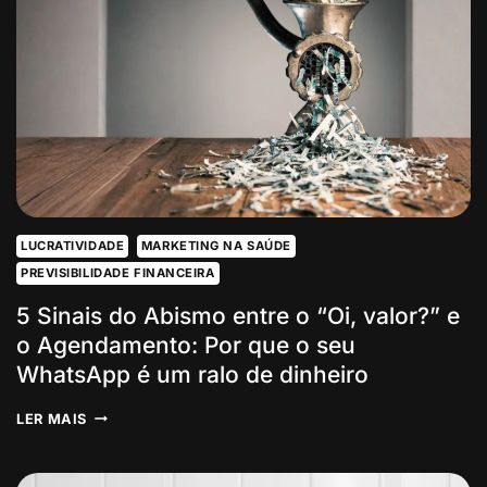
DA
“PANFLETAGEM
DIGITAL”
E
O
INÍCIO
DA
AUTORIDADE
LUCRATIVIDADE
MARKETING NA SAÚDE
PREVISIBILIDADE FINANCEIRA
5 Sinais do Abismo entre o “Oi, valor?” e
o Agendamento: Por que o seu
WhatsApp é um ralo de dinheiro
5
LER MAIS
SINAIS
DO
ABISMO