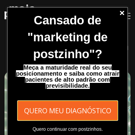
Pular
para
o
Cansado de
Conteúdo
"marketing de
Previsibilidade Financeira
postzinho"?
Meça a maturidade real do seu
posicionamento e saiba como atrair
pacientes de alto padrão com
previsibilidade.
QUERO MEU DIAGNÓSTICO
Quero continuar com postzinhos.